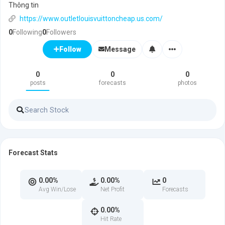
Thông tin
https://www.outletlouisvuittoncheap.us.com/
0
Following
0
Followers
Message
Follow
0
0
0
posts
forecasts
photos
Forecast Stats
0.00%
0.00%
0
Avg Win/Lose
Net Profit
Forecasts
0.00%
Hit Rate