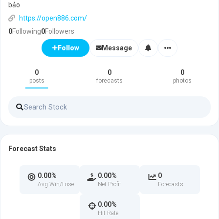
bảo
https://open886.com/
0
Following
0
Followers
Message
Follow
0
0
0
posts
forecasts
photos
Forecast Stats
0.00%
0.00%
0
Avg Win/Lose
Net Profit
Forecasts
0.00%
Hit Rate