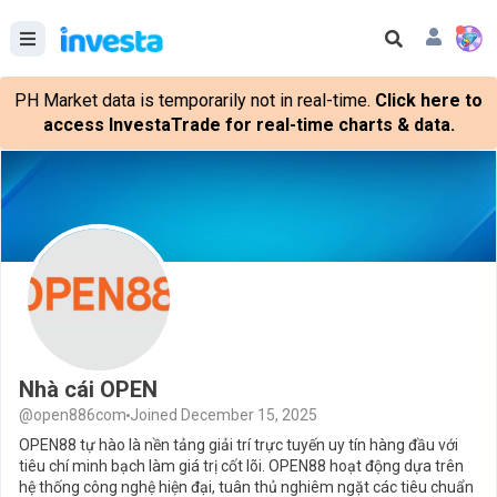
PH Market data is temporarily not in real-time.
Click here to
access InvestaTrade for real-time charts & data.
Nhà cái OPEN
@open886com
Joined December 15, 2025
OPEN88 tự hào là nền tảng giải trí trực tuyến uy tín hàng đầu với
tiêu chí minh bạch làm giá trị cốt lõi. OPEN88 hoạt động dựa trên
hệ thống công nghệ hiện đại, tuân thủ nghiêm ngặt các tiêu chuẩn