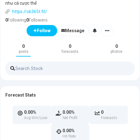
như cá cược thể
https://ok365t.fit/
0
Following
0
Followers
Message
Follow
0
0
0
posts
forecasts
photos
Forecast Stats
0.00%
0.00%
0
Avg Win/Lose
Net Profit
Forecasts
0.00%
Hit Rate