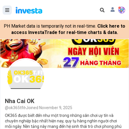
PH Market data is temporarily not in real-time.
Click here to
access InvestaTrade for real-time charts & data.
Nha Cai OK
@ok365tfit
Joined November 9, 2025
OK365 được biết đến như một trong những sân chơi uy tín và
chuyên nghiệp bậc nhất hiện nay, quy tụ hàng nghìn người chơi
mỗi ngày. Nền tảng này mang đến hệ sinh thái trò chơi phong phú