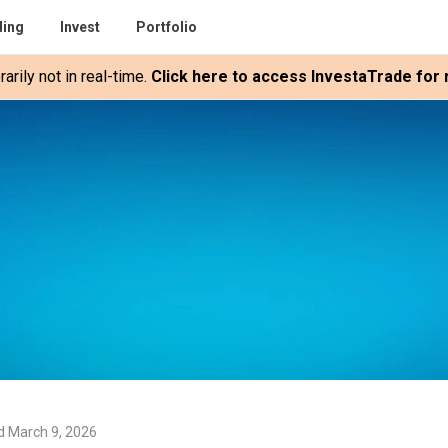
ding
Invest
Portfolio
rily not in real-time.
Click here to access InvestaTrade for r
d March 9, 2026