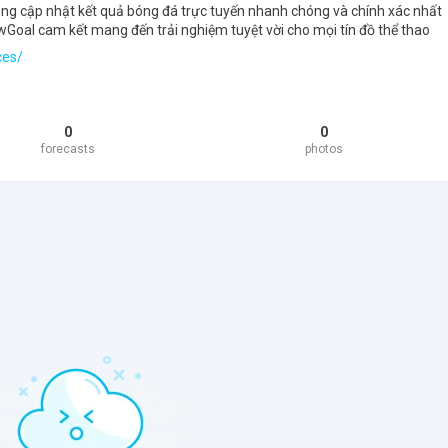
ảng cập nhật kết quả bóng đá trực tuyến nhanh chóng và chính xác nhất
wGoal cam kết mang đến trải nghiệm tuyệt vời cho mọi tín đồ thể thao
ces/
0
0
forecasts
photos