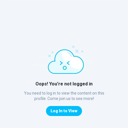
Oops! You’re not logged in
You need to log in to view the content on this
profile. Come join us to see more!
Log In to View