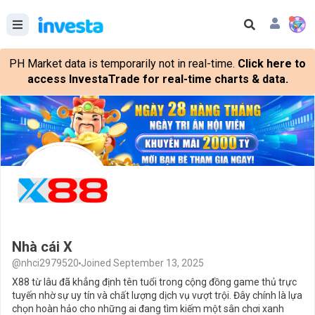
PH Market data is temporarily not in real-time.
Click here to
access InvestaTrade for real-time charts & data.
Nhà cái X
@nhci2979520
Joined September 13, 2025
X88 từ lâu đã khẳng định tên tuổi trong cộng đồng game thủ trực
tuyến nhờ sự uy tín và chất lượng dịch vụ vượt trội. Đây chính là lựa
chọn hoàn hảo cho những ai đang tìm kiếm một sân chơi xanh