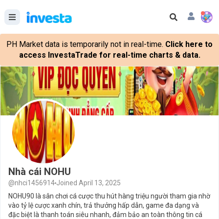
PH Market data is temporarily not in real-time.
Click here to
access InvestaTrade for real-time charts & data.
Nhà cái NOHU
@nhci1456914
Joined April 13, 2025
NOHU90 là sân chơi cá cược thu hút hàng triệu người tham gia nhờ
vào tỷ lệ cược xanh chín, trả thưởng hấp dẫn, game đa dạng và
đặc biệt là thanh toán siêu nhanh, đảm bảo an toàn thông tin cá