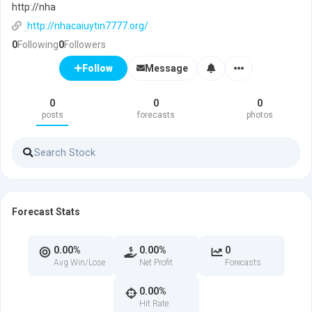
http://nha
http://nhacaiuytin7777.org/
0
Following
0
Followers
Message
Follow
0
0
0
posts
forecasts
photos
Forecast Stats
0.00%
0.00%
0
Avg Win/Lose
Net Profit
Forecasts
0.00%
Hit Rate