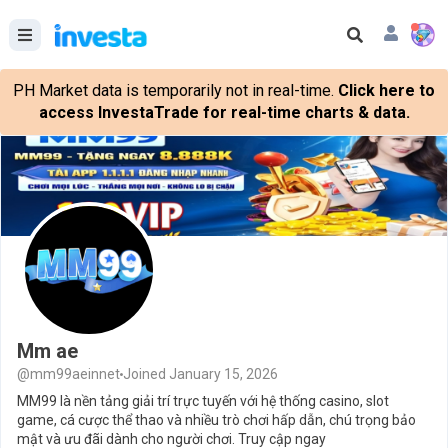
PH Market data is temporarily not in real-time.
Click here to
access InvestaTrade for real-time charts & data.
Mm ae
@mm99aeinnet
Joined January 15, 2026
MM99 là nền tảng giải trí trực tuyến với hệ thống casino, slot
game, cá cược thể thao và nhiều trò chơi hấp dẫn, chú trọng bảo
mật và ưu đãi dành cho người chơi. Truy cập ngay