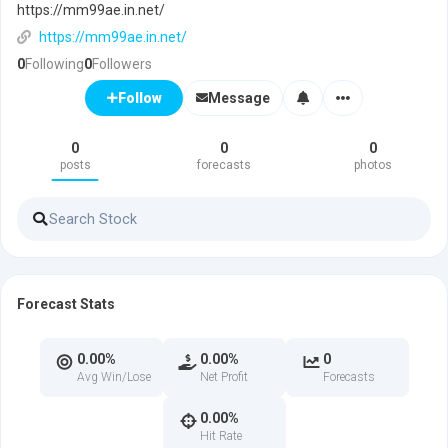
https://mm99ae.in.net/
https://mm99ae.in.net/
0
Following
0
Followers
Message
Follow
0
0
0
posts
forecasts
photos
Forecast Stats
0.00%
0.00%
0
Avg Win/Lose
Net Profit
Forecasts
0.00%
Hit Rate