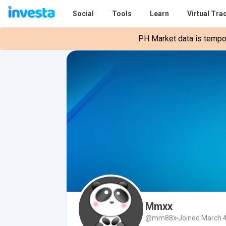
Social
Tools
Learn
Virtual Tra
PH Market data is tempora
Mmxx
@mm88x
Joined March 4