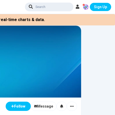
Sign Up
eal-time charts & data.
Message
Follow