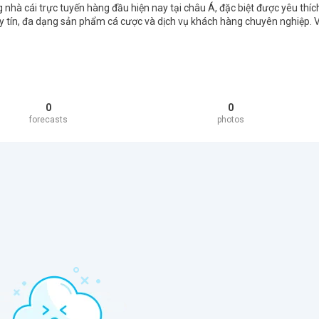
hà cái trực tuyến hàng đầu hiện nay tại châu Á, đặc biệt được yêu thíc
uy tín, đa dạng sản phẩm cá cược và dịch vụ khách hàng chuyên nghiệp. 
0
0
forecasts
photos