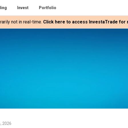
ding
Invest
Portfolio
rily not in real-time.
Click here to access InvestaTrade for r
, 2026