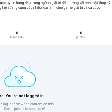
ợc uy tín hàng đầu trong ngành giải trí đổi thưởng với hơn một thập kỷ
g hiện đang cung cấp nhiều loại hình chơi game giải trí và cá cược
0
0
forecasts
photos
s! You’re not logged in
o log in to view the content on this
ile. Come join us to see more!