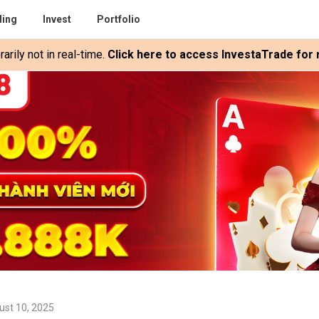
ding
Invest
Portfolio
rily not in real-time.
Click here to access InvestaTrade for r
ust 10, 2025