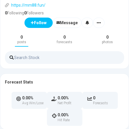
https://mm88.fun/
0
Following
0
Followers
Message
Follow
0
0
0
posts
forecasts
photos
Forecast Stats
0.00%
0.00%
0
Avg Win/Lose
Net Profit
Forecasts
0.00%
Hit Rate