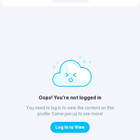
Oops! You’re not logged in
You need to log in to view the content on this
profile. Come join us to see more!
Log In to View