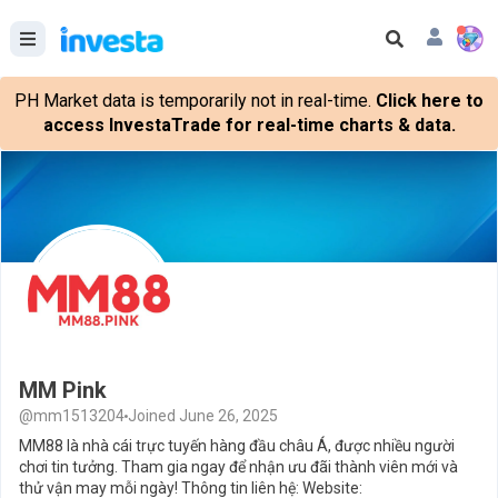
PH Market data is temporarily not in real-time.
Click here to
access InvestaTrade for real-time charts & data.
MM Pink
@mm1513204
Joined June 26, 2025
MM88 là nhà cái trực tuyến hàng đầu châu Á, được nhiều người
chơi tin tưởng. Tham gia ngay để nhận ưu đãi thành viên mới và
thử vận may mỗi ngày! Thông tin liên hệ: Website: