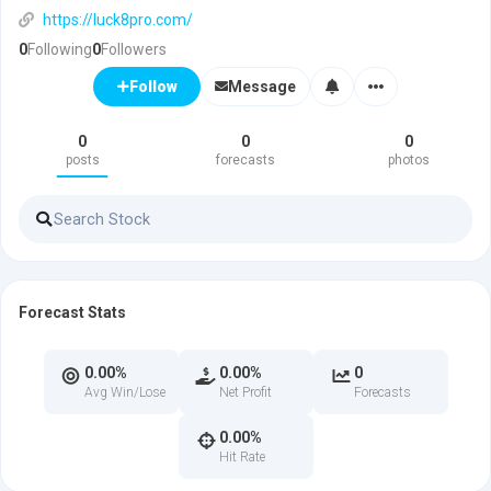
https://luck8pro.com/
0
Following
0
Followers
Message
Follow
0
0
0
posts
forecasts
photos
Forecast Stats
0.00%
0.00%
0
Avg Win/Lose
Net Profit
Forecasts
0.00%
Hit Rate