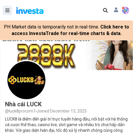
PH Market data is temporarily not in real-time.
Click here to
access InvestaTrade for real-time charts & data.
Nhà cái LUCK
@luck8procom1
Joined December 13, 2025
LUCK8 là điểm đến giải trí trực tuyến hàng đầu, nổi bật với hệ thống
cá cược thể thao, casino live, slot game và nhiều trò chơi hấp dẫn
khác. Với giao diện hiện đại, tốc độ xử lý nhanh chóng cùng công