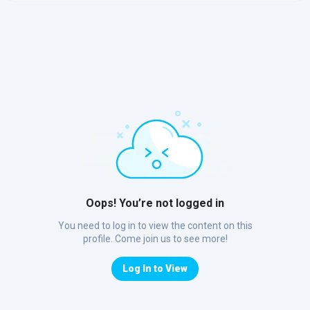
Oops! You’re not logged in
You need to log in to view the content on this
profile. Come join us to see more!
Log In to View