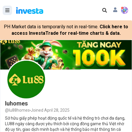
PH Market data is temporarily not in real-time.
Click here to
access InvestaTrade for real-time charts & data.
luhomes
@lu88homes
Joined April 28, 2025
Sở hữu giấy phép hoạt động quốc tế và hệ thống trò chơi đa dạng,
LU88 ngày càng được yêu thích bởi cộng đồng game thủ Việt nhờ
độ uy tín, giao dịch minh bạch và hệ thống bảo mật thông tin cá