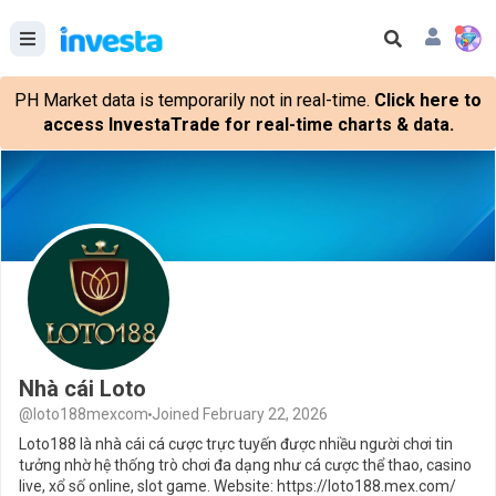
PH Market data is temporarily not in real-time.
Click here to
access InvestaTrade for real-time charts & data.
Nhà cái Loto
@loto188mexcom
Joined February 22, 2026
Loto188 là nhà cái cá cược trực tuyến được nhiều người chơi tin
tưởng nhờ hệ thống trò chơi đa dạng như cá cược thể thao, casino
live, xổ số online, slot game. Website: https://loto188.mex.com/