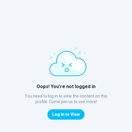
Oops! You’re not logged in
You need to log in to view the content on this
profile. Come join us to see more!
Log In to View