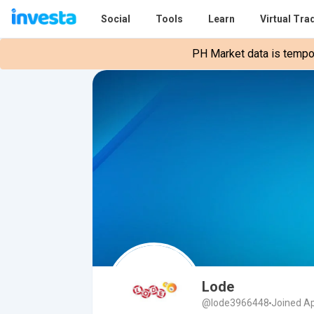
Social
Tools
Learn
Virtual Tra
PH Market data is tempora
Lode
@lode3966448
Joined Ap