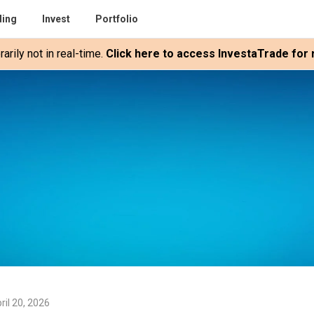
ding
Invest
Portfolio
rily not in real-time.
Click here to access InvestaTrade for r
ril 20, 2026