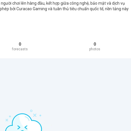
 người chơi lên hàng đầu, kết hợp giữa công nghệ, bảo mật và dịch vụ
phép bởi Curacao Gaming và tuân thủ tiêu chuẩn quốc tế, nền tảng này
0
0
forecasts
photos