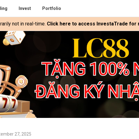
ding
Invest
Portfolio
rily not in real-time.
Click here to access InvestaTrade for r
tember 27, 2025