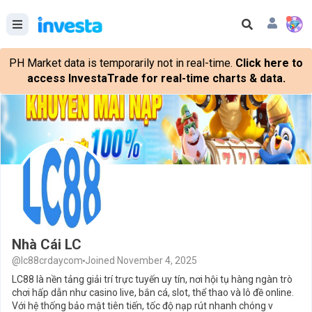
PH Market data is temporarily not in real-time.
Click here to
access InvestaTrade for real-time charts & data.
Nhà Cái LC
@lc88crdaycom
Joined November 4, 2025
LC88 là nền tảng giải trí trực tuyến uy tín, nơi hội tụ hàng ngàn trò
chơi hấp dẫn như casino live, bắn cá, slot, thể thao và lô đề online.
Với hệ thống bảo mật tiên tiến, tốc độ nạp rút nhanh chóng v