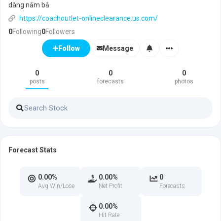
dàng nắm bắ
https://coachoutlet-onlineclearance.us.com/
0
Following
0
Followers
Message
Follow
0
0
0
posts
forecasts
photos
Forecast Stats
0.00%
0.00%
0
Avg Win/Lose
Net Profit
Forecasts
0.00%
Hit Rate