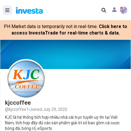
PH Market data is temporarily not in real-time.
Click here to
access InvestaTrade for real-time charts & data.
kjccoffee
@kjccoffee1
Joined July 29, 2025
KJC là hệ thống tích hợp nhiều nhà cái trực tuyến uy tín tại Việt
Nam, tích hợp đầy đủ các sản phẩm giải trí số bao gồm cá cược
bóng đá, bóng rổ, eSports