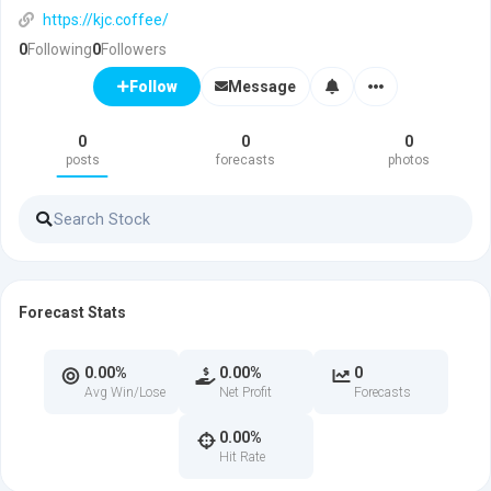
https://kjc.coffee/
0
Following
0
Followers
Message
Follow
0
0
0
posts
forecasts
photos
Forecast Stats
0.00%
0.00%
0
Avg Win/Lose
Net Profit
Forecasts
0.00%
Hit Rate