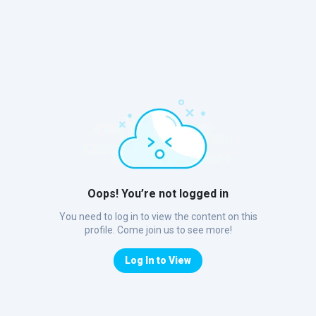
Oops! You’re not logged in
You need to log in to view the content on this
profile. Come join us to see more!
Log In to View