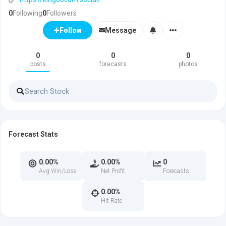
0
Following
0
Followers
Message
Follow
0
0
0
posts
forecasts
photos
Forecast Stats
0.00%
0.00%
0
Avg Win/Lose
Net Profit
Forecasts
0.00%
Hit Rate