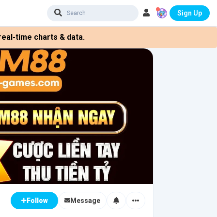
Sign Up
eal-time charts & data.
Message
Follow