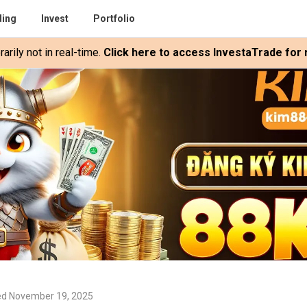
ding
Invest
Portfolio
rily not in real-time.
Click here to access InvestaTrade for r
ed November 19, 2025