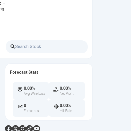
p –
ông
Forecast Stats
0.00%
0.00%
Avg Win/Lose
Net Profit
0
0.00%
Forecasts
Hit Rate