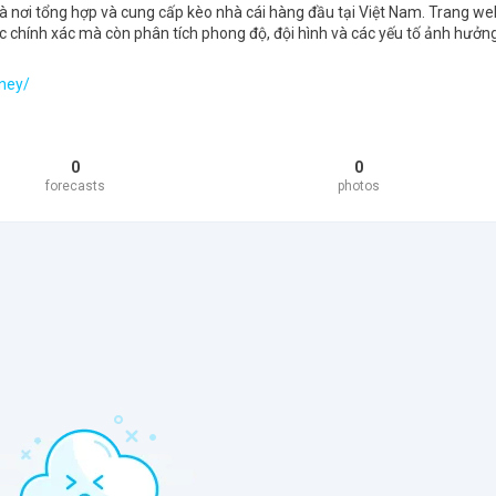
à nơi tổng hợp và cung cấp kèo nhà cái hàng đầu tại Việt Nam. Trang we
ợc chính xác mà còn phân tích phong độ, đội hình và các yếu tố ảnh hưởn
dney/
0
0
forecasts
photos