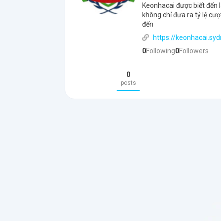
Keonhacai được biết đến l
không chỉ đưa ra tỷ lệ cư
đến
https://keonhacai.sy
0
Following
0
Followers
0
posts