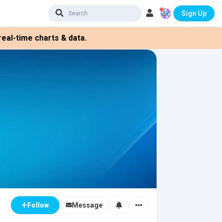
Sign Up
eal-time charts & data.
Message
Follow