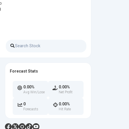
b
g
Forecast Stats
0.00%
0.00%
Avg Win/Lose
Net Profit
0
0.00%
Forecasts
Hit Rate