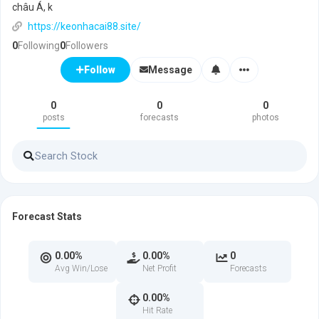
châu Á, k
https://keonhacai88.site/
0
Following
0
Followers
Message
Follow
0
0
0
posts
forecasts
photos
Forecast Stats
0.00%
0.00%
0
Avg Win/Lose
Net Profit
Forecasts
0.00%
Hit Rate