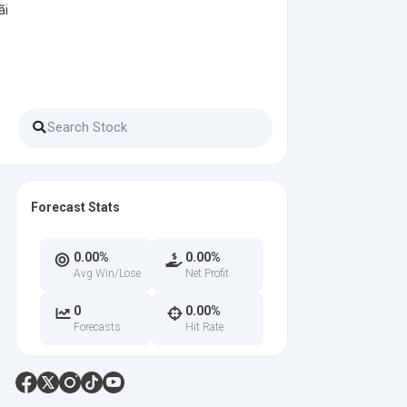
ãi
Forecast Stats
0.00%
0.00%
Avg Win/Lose
Net Profit
0
0.00%
Forecasts
Hit Rate