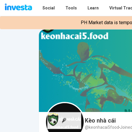
Social
Tools
Learn
Virtual Tra
PH Market data is tempora
Kèo nhà cái
@keonhacai5food
Joined