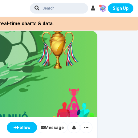
Sign Up
eal-time charts & data.
Message
Follow