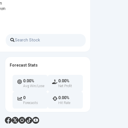
ân
Dươn
Forecast Stats
0.00%
0.00%
Avg Win/Lose
Net Profit
0
0.00%
Forecasts
Hit Rate