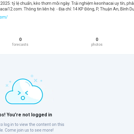
2025: tỷ lệ chuẩn, kèo thơm mỗi ngày. Trải nghiệm keonhacai uy tín, ph
acai12.com. Thông tin liên hệ: - Địa chỉ: 14 KP Đông, P, Thuận An, Bình 
com/
0
0
forecasts
photos
s! You’re not logged in
o log in to view the content on this
ile. Come join us to see more!