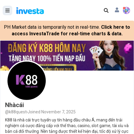
PH Market data is temporarily not in real-time.
Click here to
access InvestaTrade for real-time charts & data.
Nhàcái
@k88quest
Joined November 7, 2025
K88 là nhà cái trực tuyến uy tín hàng đầu châu Á, mang đến trải
nghiệm cá cược đẳng cấp với thể thao, casino, slot game, tài xỉu và
bắn cá đổi thưởng. Nền tảng được thiết kế hiện đại, tốc độ xử lý cực