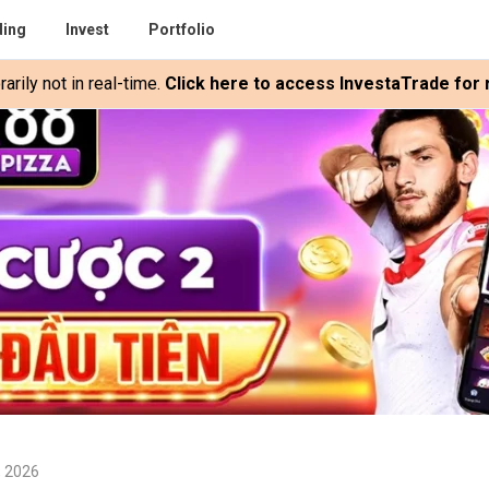
ding
Invest
Portfolio
rily not in real-time.
Click here to access InvestaTrade for r
, 2026