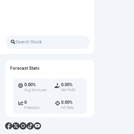
Forecast Stats
0.00%
0.00%
Avg Win/Lose
Net Profit
0
0.00%
Forecasts
Hit Rate