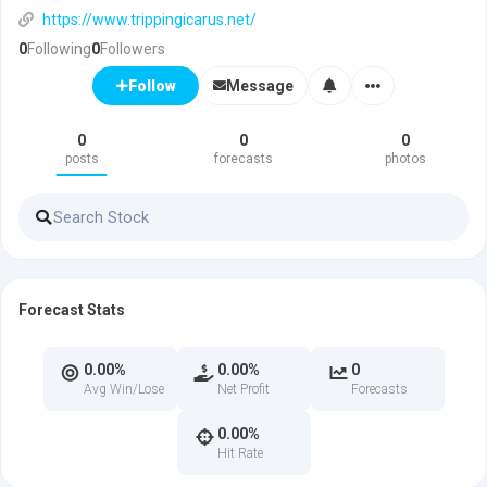
https://www.trippingicarus.net/
0
Following
0
Followers
Message
Follow
0
0
0
posts
forecasts
photos
Forecast Stats
0.00%
0.00%
0
Avg Win/Lose
Net Profit
Forecasts
0.00%
Hit Rate