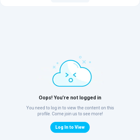
Oops! You’re not logged in
You need to log in to view the content on this
profile. Come join us to see more!
Log In to View