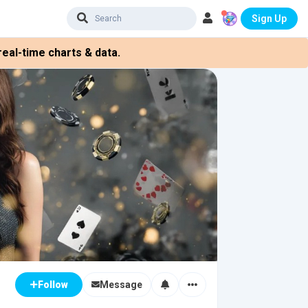
Sign Up
eal-time charts & data.
Message
Follow