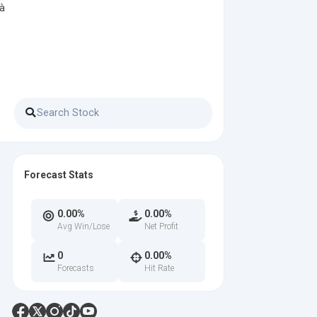
và
Forecast Stats
0.00%
0.00%
Avg Win/Lose
Net Profit
0
0.00%
Forecasts
Hit Rate