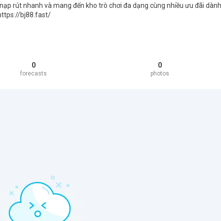
 nạp rút nhanh và mang đến kho trò chơi đa dạng cùng nhiều ưu đãi dàn
ttps://bj88.fast/
0
0
forecasts
photos