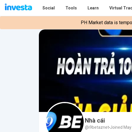
Social
Tools
Learn
Virtual Tra
PH Market data is tempora
Nhà cái
@i9betaznet
Joined May 