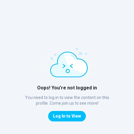
Oops! You’re not logged in
You need to log in to view the content on this
profile. Come join us to see more!
Log In to View