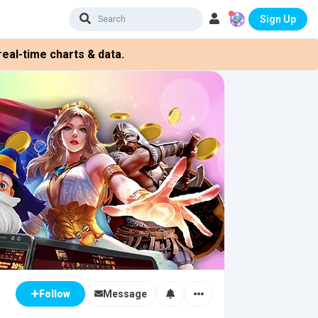
Sign Up
eal-time charts & data.
Message
Follow