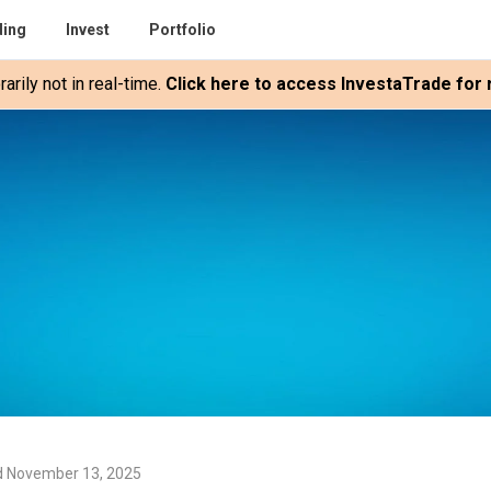
ding
Invest
Portfolio
rily not in real-time.
Click here to access InvestaTrade for r
d November 13, 2025