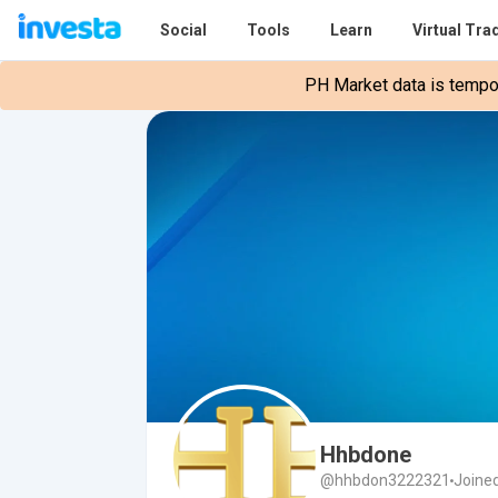
Social
Tools
Learn
Virtual Tra
PH Market data is tempora
Hhbdone
@hhbdon3222321
Joine