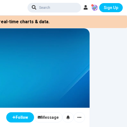
Sign Up
eal-time charts & data.
Message
Follow