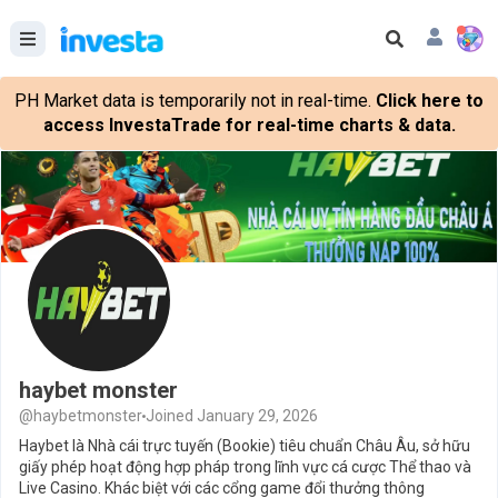
PH Market data is temporarily not in real-time.
Click here to
access InvestaTrade for real-time charts & data.
haybet monster
@haybetmonster
Joined January 29, 2026
Haybet là Nhà cái trực tuyến (Bookie) tiêu chuẩn Châu Âu, sở hữu
giấy phép hoạt động hợp pháp trong lĩnh vực cá cược Thể thao và
Live Casino. Khác biệt với các cổng game đổi thưởng thông