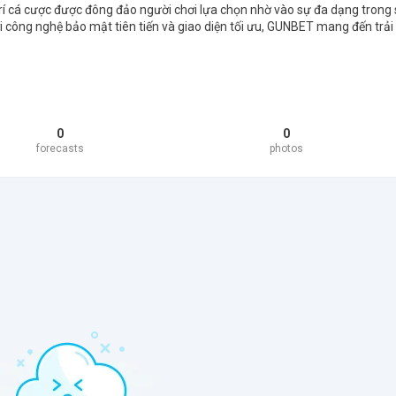
trí cá cược được đông đảo người chơi lựa chọn nhờ vào sự đa dạng trong
i công nghệ bảo mật tiên tiến và giao diện tối ưu, GUNBET mang đến trải
0
0
forecasts
photos