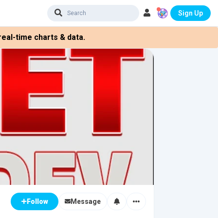
Sign Up
eal-time charts & data.
Message
Follow