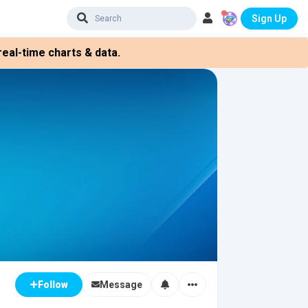
Sign Up
eal-time charts & data.
Message
Follow