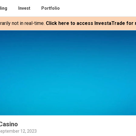
ding
Invest
Portfolio
rily not in real-time.
Click here to access InvestaTrade for r
Casino
September 12, 2023