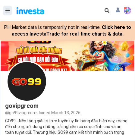
PH Market data is temporarily not in real-time.
Click here to
access InvestaTrade for real-time charts & data.
govipgrcom
@go99vipgrcom
Joined March 13, 2026
GO99 - Nền tảng giải trí trực tuyến uy tín hàng đầu hiện nay, mang
đến cho người dùng những trải nghiệm cá cược đỉnh cao và an
toàn tuyệt đối. Thương hiệu GO99 cam kết tính minh bạch trong