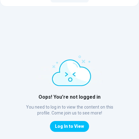
Oops! You’re not logged in
You need to log in to view the content on this
profile. Come join us to see more!
Log In to View