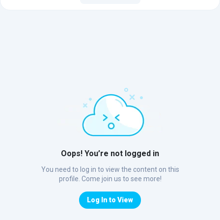
Oops! You’re not logged in
You need to log in to view the content on this
profile. Come join us to see more!
Log In to View