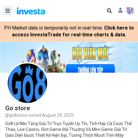
PH Market data is temporarily not in real-time.
Click here to
access InvestaTrade for real-time charts & data.
Go store
@go8store
Joined August 24, 2025
Go8 Là Nền Tảng Giải Trí Trực Tuyến Uy Tín, Tích Hợp Cá Cược Thể
Thao, Live Casino, Slot Game Đổi Thưởng Và Mini-Game Giải Trí.
Giao Diện Được Thiết Kế Hiện Đại, Tương Thích Mượt Trên Máy