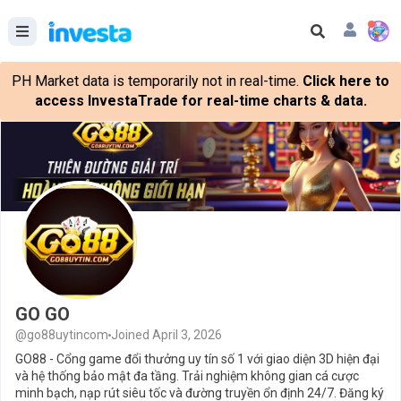
PH Market data is temporarily not in real-time.
Click here to
access InvestaTrade for real-time charts & data.
GO GO
@go88uytincom
Joined April 3, 2026
GO88 - Cổng game đổi thưởng uy tín số 1 với giao diện 3D hiện đại
và hệ thống bảo mật đa tầng. Trải nghiệm không gian cá cược
minh bạch, nạp rút siêu tốc và đường truyền ổn định 24/7. Đăng ký