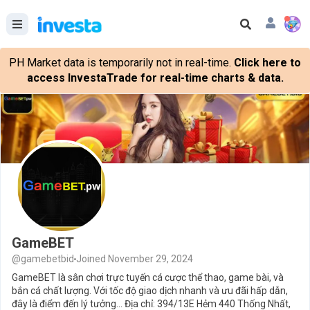
PH Market data is temporarily not in real-time.
Click here to
access InvestaTrade for real-time charts & data.
GameBET
@gamebetbid
Joined November 29, 2024
GameBET là sân chơi trực tuyến cá cược thể thao, game bài, và
bắn cá chất lượng. Với tốc độ giao dịch nhanh và ưu đãi hấp dẫn,
đây là điểm đến lý tưởng... Địa chỉ: 394/13E Hẻm 440 Thống Nhất,