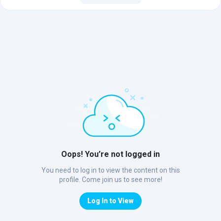
Oops! You’re not logged in
You need to log in to view the content on this
profile. Come join us to see more!
Log In to View