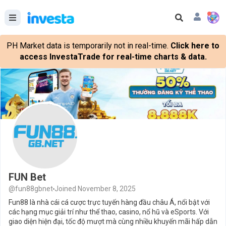
PH Market data is temporarily not in real-time.
Click here to
access InvestaTrade for real-time charts & data.
FUN Bet
@fun88gbnet
Joined November 8, 2025
Fun88 là nhà cái cá cược trực tuyến hàng đầu châu Á, nổi bật với
các hạng mục giải trí như thể thao, casino, nổ hũ và eSports. Với
giao diện hiện đại, tốc độ mượt mà cùng nhiều khuyến mãi hấp dẫn