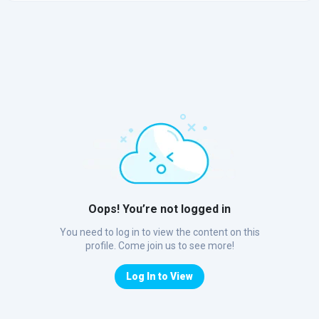
Oops! You’re not logged in
You need to log in to view the content on this
profile. Come join us to see more!
Log In to View