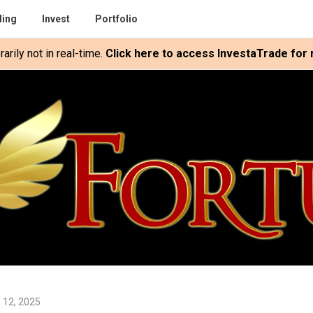
ding
Invest
Portfolio
rily not in real-time.
Click here to access InvestaTrade for r
 12, 2025