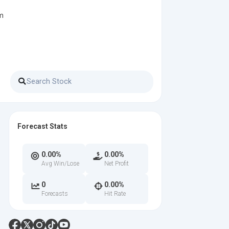
m
Forecast Stats
0.00%
0.00%
Avg Win/Lose
Net Profit
0
0.00%
Forecasts
Hit Rate