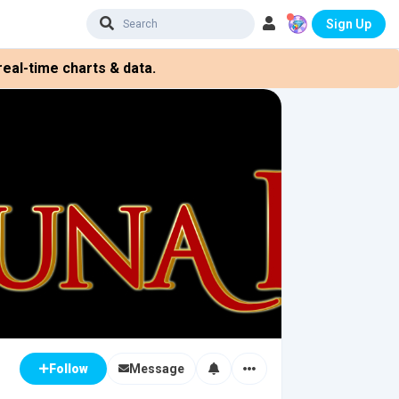
Sign Up
eal-time charts & data.
Message
Follow