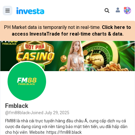
PH Market data is temporarily not in real-time.
Click here to
access InvestaTrade for real-time charts & data.
Fmblack
@fm88black
Joined July 29, 2025
FM88 là nhà cái trực tuyến hàng đầu châu Á, cung cấp dịch vụ cá
cược đa dạng cùng với nền tảng bảo mật tiên tiến, ưu đãi hấp dẫn
cho hội viên. Website: https://fm88.black