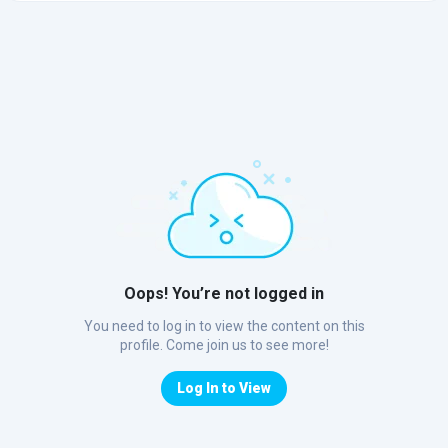
Oops! You’re not logged in
You need to log in to view the content on this
profile. Come join us to see more!
Log In to View