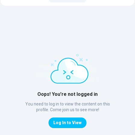
Oops! You’re not logged in
You need to log in to view the content on this
profile. Come join us to see more!
Log In to View