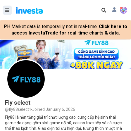
PH Market data is temporarily not in real-time.
Click here to
access InvestaTrade for real-time charts & data.
Fly select
@fly88select1
Joined January 6, 2026
Fly88 là nền tảng giải trí chất lượng cao, cung cấp hệ sinh thái
game đa dạng gồm slot game nổ hũ, casino trực tiếp và cá cược
thể thao kịch tính. Giao diện tối ưu hiện đại, tương thích mượt mà